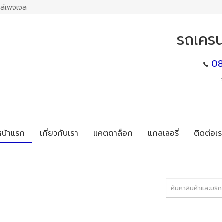
ล่เพจเจส
รถเครน
08
หน้าแรก
เกี่ยวกับเรา
แคตตาล็อก
แกลเลอรี่
ติดต่อเร