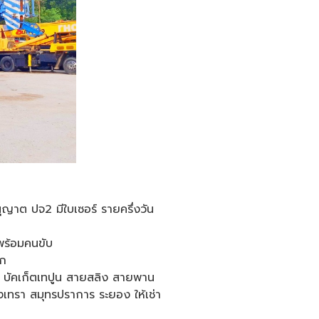
ุญาต ปจ2 มีใบเซอร์ รายครึ่งวัน
 พร้อมคนขับ
ูก
น บัคเก็ตเทปูน สายสลิง สายพาน
ิงเทรา สมุทรปราการ ระยอง ให้เช่า