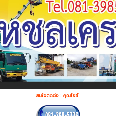
สนใจติดต่อ : คุณไอซ์